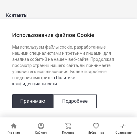
Контакты
Использование файлов Cookie
8 (3842) 68-10-40
Мы используем файлы cookie, разработанные
sigd@sigd42.ru
нашими специалистами и третьими лицами, для
анализа событий на нашем веб-сайте. Продолжая
г. Кемерово, Притомский проспект, 7/2, оф.301
просмотр страниц нашего сайта, вы принимаете
условия его использования. Более подробные
сведения смотрите
в Политике
конфиденциальности
.
Принимаю
Подробнее
© 2026 СИГД, Все права защищены
Главная
Главная
Кабинет
Кабинет
Корзина
Корзина
Избранные
Избранные
Сравнение
Сравнение