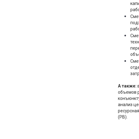
кап
раб
Сме
под
раб
Сме
тех
пер
объ
Сме
отд
затр
А также:
объемов р
конъюнкт
анализ це
ресурсна
(РВ).