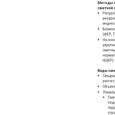
Методы 
сметной 
Ресурс
ресурс
индекс
Безисн
(ФЕР, Т
На осн
укрупн
сметн
нормат
НЦКР).
Виды сме
Сводн
расчет
Объект
Локаль
Сме
под
тер
стр