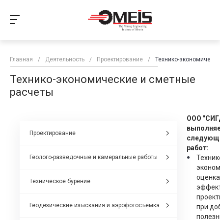
Главная
/
Деятельность
/
Проектирование
/
Технико-экономически
Технико-экономические и сметные
расчеты
ООО "СИГ
выполня
Проектирование
следующ
работ:
Геолого-разведочные и камеральные работы
Техник
эконом
оценка
Техническое бурение
эффек
проект
Геодезические изыскания и аэрофотосъемка
при до
полезн