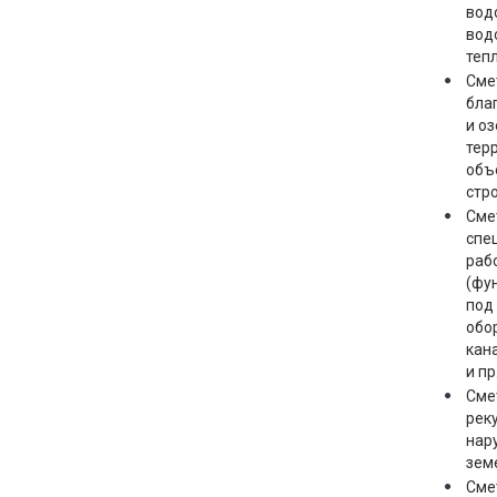
вод
вод
теп
Сме
бла
и о
тер
объ
стр
Сме
спе
раб
(фу
под
обо
кан
и пр.
Сме
рек
нар
зем
Сме