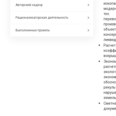
ископа
Авторский надзор
модерн
тех.
Рационализаторская деятельность
перев
произв
объект
Выполненные проекты
консер
ликвид
Расчет
коэфф
вскрыш
Эконо
расчет
эколог
эконом
обосн
рекуль
наруш
земель
Сметн
докуме