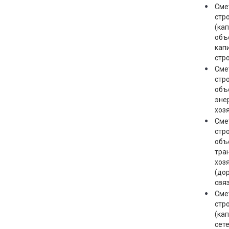
Сме
стр
(ка
объ
кап
стр
Сме
стр
объ
эне
хоз
Сме
стр
объ
тра
хоз
(дор
связ
Сме
стр
(ка
сет