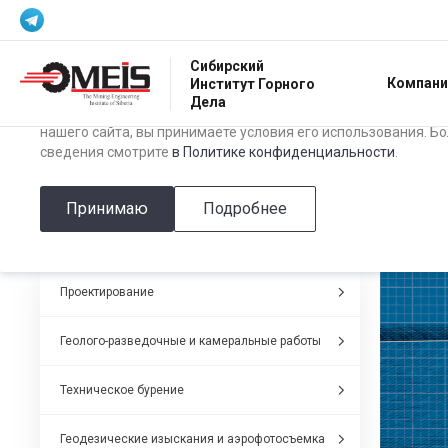
Использование файлов Cookie
Сибирский
Компани
Институт Горного
Мы используем файлы cookie, разработанные нашими специ
Дела
лицами, для анализа событий на нашем веб-сайте. Продолж
нашего сайта, вы принимаете условия его использования. Б
сведения смотрите
в Политике конфиденциальности
.
Главная
/
Деятельность
/
Выполненные проекты
/
Обогатительная
Обогатительная фабрика «Куз
Принимаю
Подробнее
Проектирование
Геолого-разведочные и камеральные работы
Техническое бурение
Геодезические изыскания и аэрофотосъемка