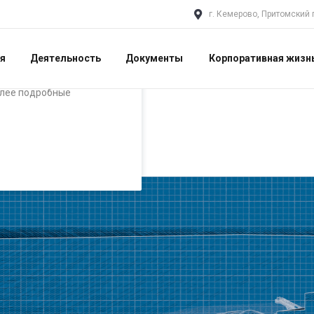
г. Кемерово, Притомский п
я
Деятельность
Документы
Корпоративная жизн
алистами и третьими
ая просмотр страниц
олее подробные
 фабрика «Кузбасс 300»
басс 300»