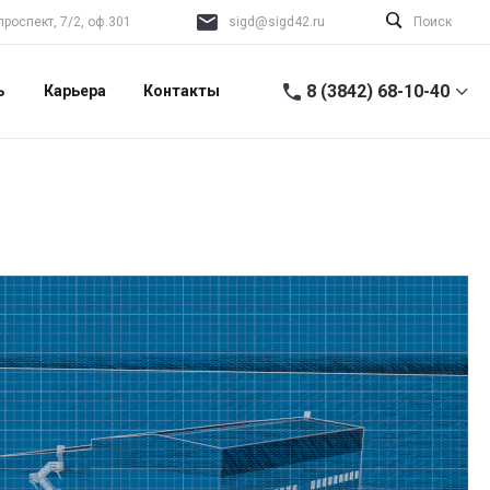
роспект, 7/2, оф.301
sigd@sigd42.ru
Поиск
8 (3842) 68-10-40
ь
Карьера
Контакты
8 (3842) 68-10-40
г. Кемерово,
Притомский проспект,
7/2, оф.301
Пн-Пт 08:00–17:00
sigd@sigd42.ru