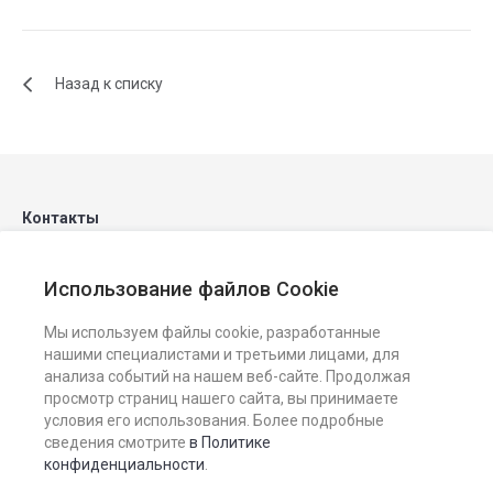
Назад к списку
Контакты
Использование файлов Cookie
8 (3842) 68-10-40
Мы используем файлы cookie, разработанные
sigd@sigd42.ru
нашими специалистами и третьими лицами, для
анализа событий на нашем веб-сайте. Продолжая
г. Кемерово, Притомский проспект, 7/2, оф.301
просмотр страниц нашего сайта, вы принимаете
условия его использования. Более подробные
сведения смотрите
в Политике
конфиденциальности
.